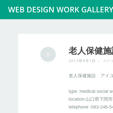
コ
WEB DESIGN WORK GALLER
ン
テ
ン
ツ
へ
老人保健施
移
動
2013年8月1日
カテゴ
老人保健施設 アイ
type :medical social w
location:山口県下
telephone :083-246-5