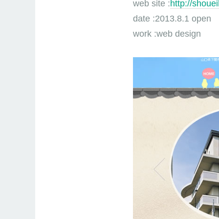
web site :
http://shoue
date :2013.8.1 open
work :web design