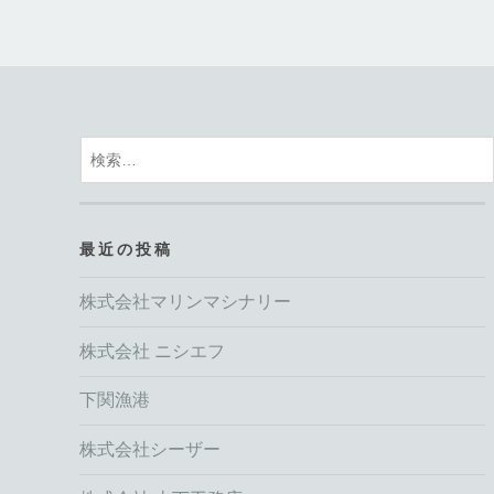
ナ
ビ
ゲ
ー
検
シ
索
ョ
:
ン
最近の投稿
株式会社マリンマシナリー
株式会社 ニシエフ
下関漁港
株式会社シーザー