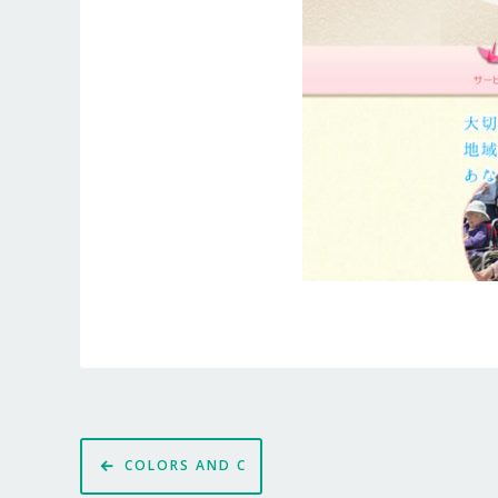
投
COLORS AND C
稿