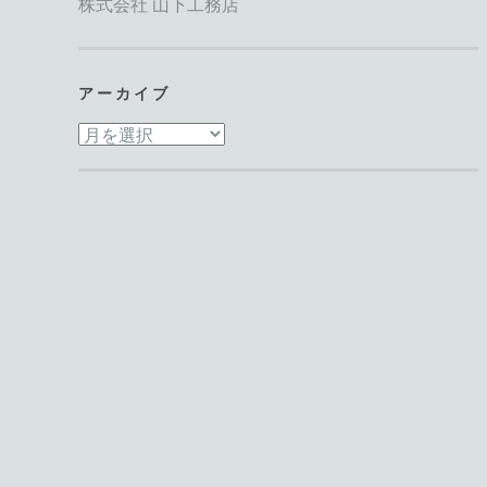
株式会社 山下工務店
アーカイブ
ア
ー
カ
イ
ブ