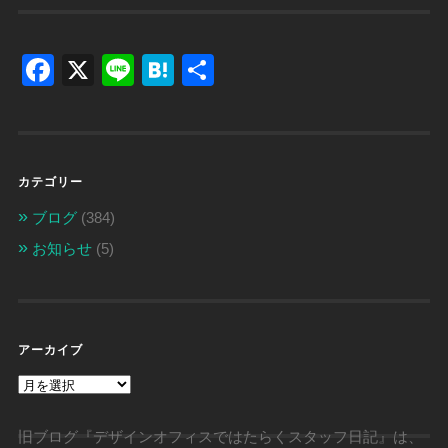
Facebook
X
Line
Hatena
共
有
カテゴリー
ブログ
(384)
お知らせ
(5)
アーカイブ
ア
ー
カ
イ
旧ブログ『デザインオフィスではたらくスタッフ日記』は、
ブ