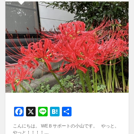
Facebook
X
Line
Hatena
共
有
こんにちは。 WEＢサポートの小山です。 やっと。
やっと！！！！…