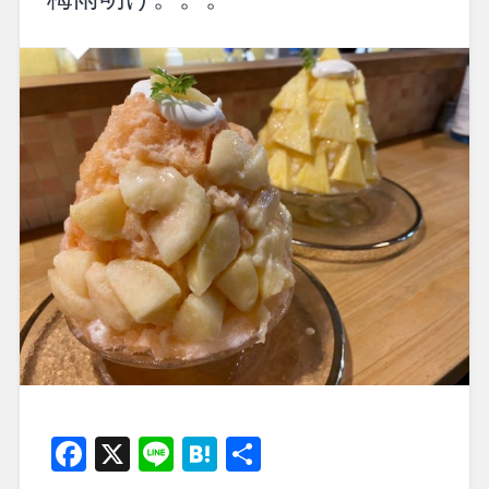
Facebook
X
Line
Hatena
共
有