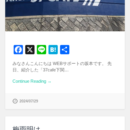
Facebook
X
Line
Hatena
共
有
みなさんこんにちは WEBサポートの坂本です。 先
日、紹介した「37cafe下関…
Continue Reading →
2024/07/29
梅雨明け。。。