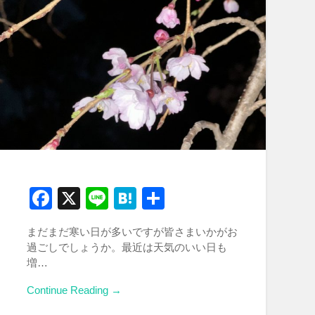
Facebook
X
Line
Hatena
共
有
まだまだ寒い日が多いですが皆さまいかがお
過ごしでしょうか。最近は天気のいい日も
増…
Continue Reading →