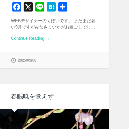
Facebook
X
Line
Hatena
共
有
WEBデザイナーのくぼいです。 まだまだ暑
い9月ですがみなさまいかがお過ごしでし…
Continue Reading →
2025/09/08
春眠暁を覚えず