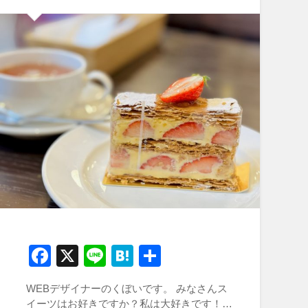
Facebook
X
Line
Hatena
共
有
WEBデザイナーのくぼいです。 みなさんス
イーツはお好きですか？私は大好きです！…