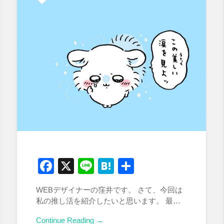
Facebook
X
Line
Hatena
共
有
WEBデザイナーの窪井です。 さて、今回は
私の推し活を紹介したいと思います。 最…
Continue Reading →