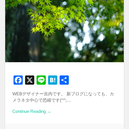
Facebook
X
Line
Hatena
共
有
WEBデザイナー吉内です。 新ブログになっても、カ
メラネタ中心で恐縮です(^^;…
Continue Reading →