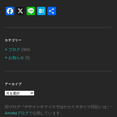
Facebook
X
Line
Hatena
共
有
カテゴリー
ブログ
(384)
お知らせ
(5)
アーカイブ
ア
ー
カ
イ
旧ブログ『デザインオフィスではたらくスタッフ日記』は、
ブ
Amebaブログ
で公開しています。