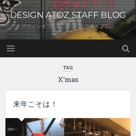
DESIGN ATOZ STAFF BLOG
デザインオフィスではたらくスタッフ日記
TAG
X’mas
来年こそは！