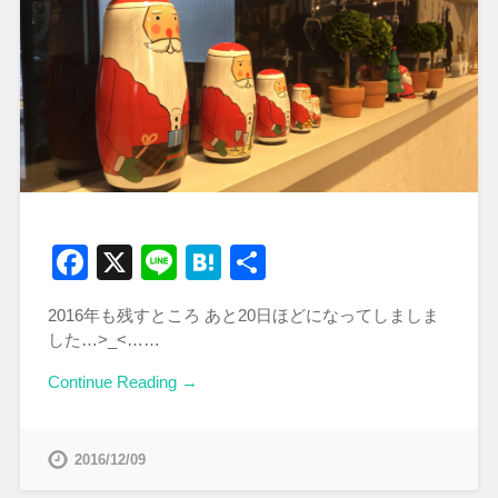
Facebook
X
Line
Hatena
共
有
2016年も残すところ あと20日ほどになってしましま
した…>_<……
Continue Reading →
2016/12/09