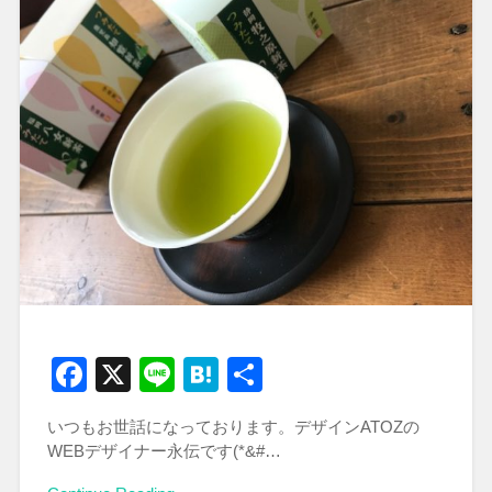
Facebook
X
Line
Hatena
共
有
いつもお世話になっております。デザインATOZの
WEBデザイナー永伝です(*&#…