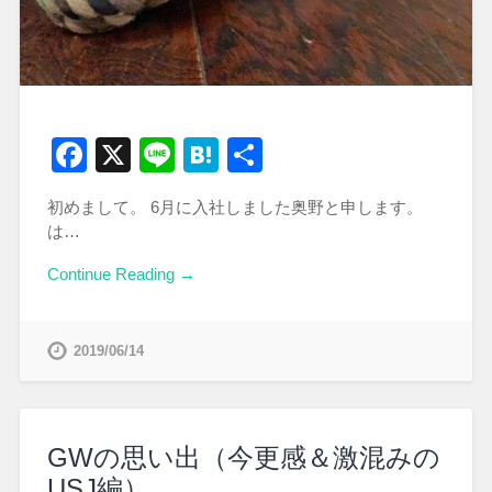
Facebook
X
Line
Hatena
共
有
初めまして。 6月に入社しました奥野と申します。
は…
Continue Reading →
2019/06/14
GWの思い出（今更感＆激混みの
USJ編）