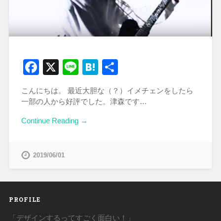
Facebook
X
Line
Hatena
共
有
こんにちは。 最近大胆な（？）イメチェンをしたら
一部の人から好評でした。津森です…
Continue Reading →
2019/06/01
PROFILE
「デザインするってすごく面白い！」