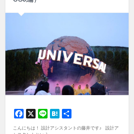
Facebook
X
Line
Hatena
共
有
こんにちは！ 設計アシスタントの藤井です♪ 設計ア