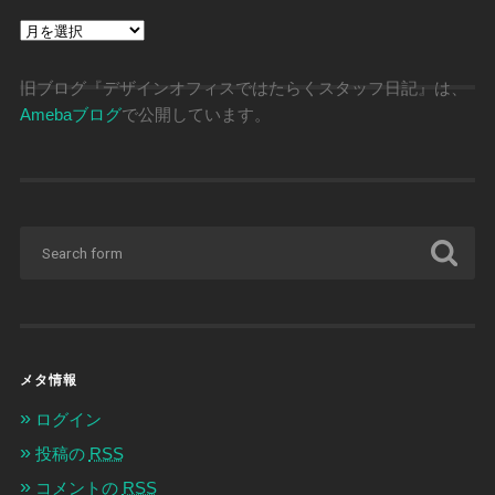
ア
ー
カ
イ
旧ブログ『デザインオフィスではたらくスタッフ日記』は、
ブ
Amebaブログ
で公開しています。
メタ情報
ログイン
投稿の
RSS
コメントの
RSS