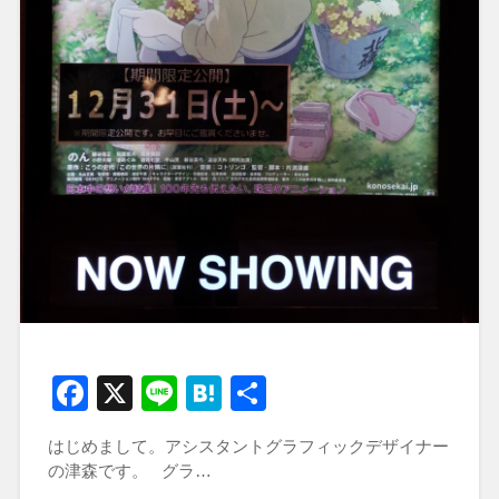
Facebook
X
Line
Hatena
共
有
はじめまして。アシスタントグラフィックデザイナー
の津森です。 グラ…