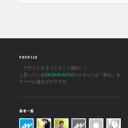
PROFILE
「デザインするってすごく面白い！」
と思っている
DESIGN ATOZ
のスタッフが『創る』を
テーマに綴るブログです。
著者一覧