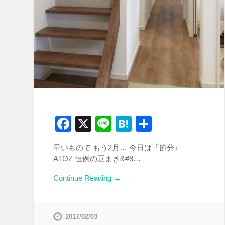
Facebook
X
Line
Hatena
共
有
早いもので もう2月… 今日は『節分』
ATOZ 恒例の豆まき&#8…
Continue Reading →
2017/02/03