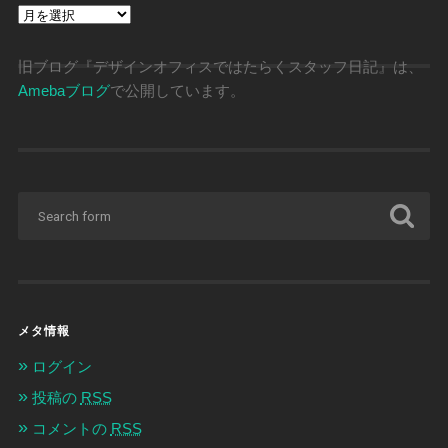
ア
ー
カ
イ
旧ブログ『デザインオフィスではたらくスタッフ日記』は、
ブ
Amebaブログ
で公開しています。
メタ情報
ログイン
投稿の
RSS
コメントの
RSS