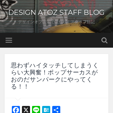
DESIGN ATOZ STAFF BLOG
デザインオフィスではたらくスタッフ日記
思わずハイタッチしてしまうく
らい大興奮！ポップサーカスが
おのだサンパークにやってく
る！！
Facebook
X
Line
Hatena
共