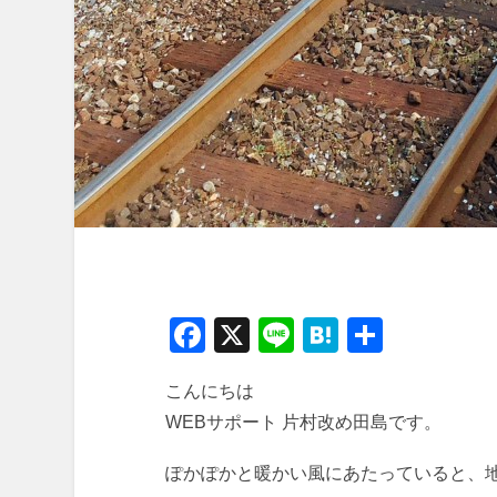
Facebook
X
Line
Hatena
共
有
こんにちは
WEBサポート 片村改め田島です。
ぽかぽかと暖かい風にあたっていると、地