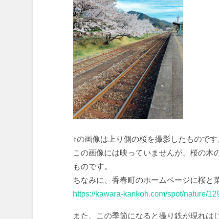
↑の画像は上り側の桜を撮影したものです
この画像には映っていませんが、桜の木
ものです。
ちなみに、香春町のホームページに桜と
https://kawara-kankoh.com/spot/nature/12
また、この季節になると撮り鉄が現れは