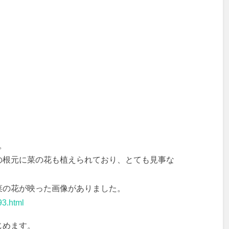
。
の根元に菜の花も植えられており、とても見事な
菜の花が映った画像がありました。
93.html
じめます。